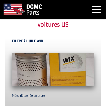
DGMC
Parts
Pièces de Filtre et Huile pour
voitures US
FILTRE À HUILE WIX
Pièce détachée en stock