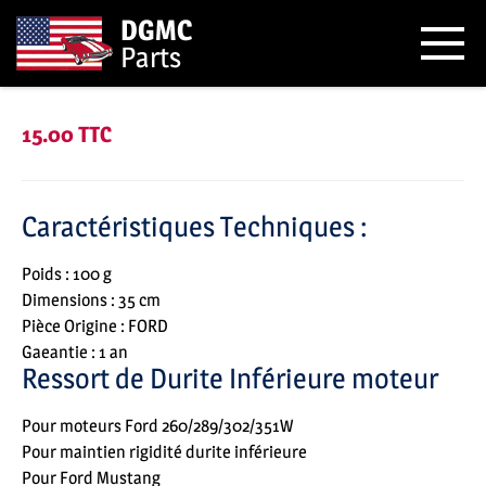
DGMC
Parts
RESSORT DE DURITE INFERIEURE
15.00 TTC
Caractéristiques Techniques :
Poids : 100 g
Dimensions : 35 cm
Pièce Origine : FORD
Gaeantie : 1 an
Ressort de Durite Inférieure moteur
Pour moteurs Ford 260/289/302/351W
Pour maintien rigidité durite inférieure
Pour Ford Mustang